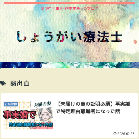
脳卒中当事者×作業療法士のブログ
脳出血
【未届けの妻の証明必須】事実婚
社会保障
で特定理由離職者になった話
2026.02.28