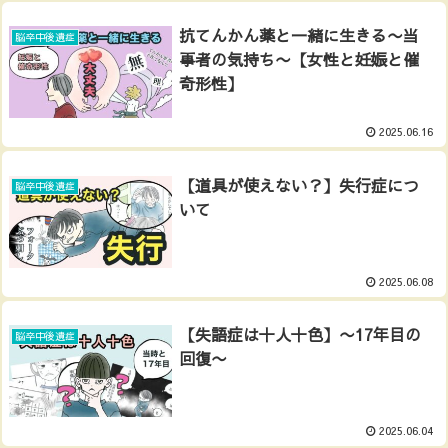
抗てんかん薬と一緒に生きる〜当
脳卒中後遺症
事者の気持ち〜【女性と妊娠と催
奇形性】
2025.06.16
【道具が使えない？】失行症につ
脳卒中後遺症
いて
2025.06.08
【失語症は十人十色】〜17年目の
脳卒中後遺症
回復〜
2025.06.04