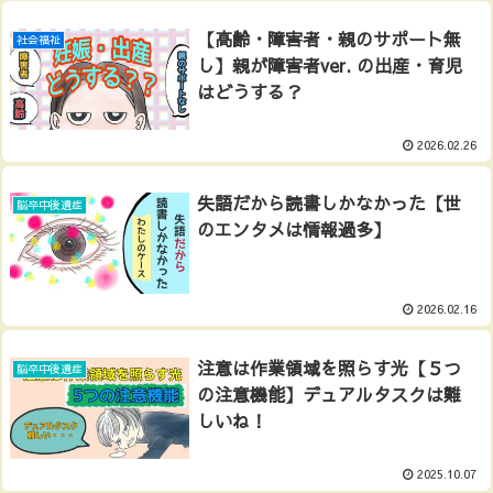
【高齢・障害者・親のサポート無
社会福祉
し】親が障害者ver. の出産・育児
はどうする？
2026.02.26
失語だから読書しかなかった【世
脳卒中後遺症
のエンタメは情報過多】
2026.02.16
注意は作業領域を照らす光【５つ
脳卒中後遺症
の注意機能】デュアルタスクは難
しいね！
2025.10.07