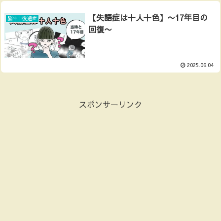
【失語症は十人十色】〜17年目の
脳卒中後遺症
回復〜
2025.06.04
スポンサーリンク