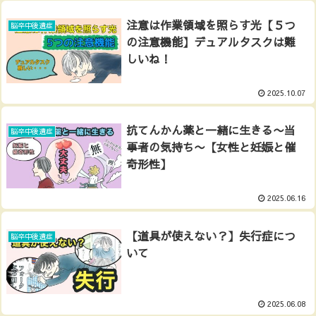
注意は作業領域を照らす光【５つ
脳卒中後遺症
の注意機能】デュアルタスクは難
しいね！
2025.10.07
抗てんかん薬と一緒に生きる〜当
脳卒中後遺症
事者の気持ち〜【女性と妊娠と催
奇形性】
2025.06.16
【道具が使えない？】失行症につ
脳卒中後遺症
いて
2025.06.08