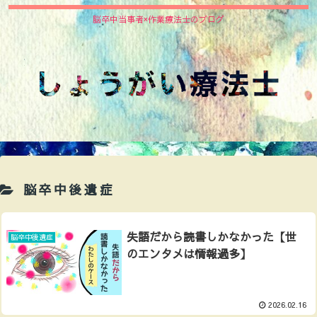
脳卒中当事者×作業療法士のブログ
脳卒中後遺症
失語だから読書しかなかった【世
脳卒中後遺症
のエンタメは情報過多】
2026.02.16