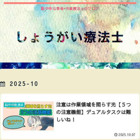
脳卒中当事者×作業療法士のブログ
2025-10
注意は作業領域を照らす光【５つ
脳卒中後遺症
の注意機能】デュアルタスクは難
しいね！
2025.10.07